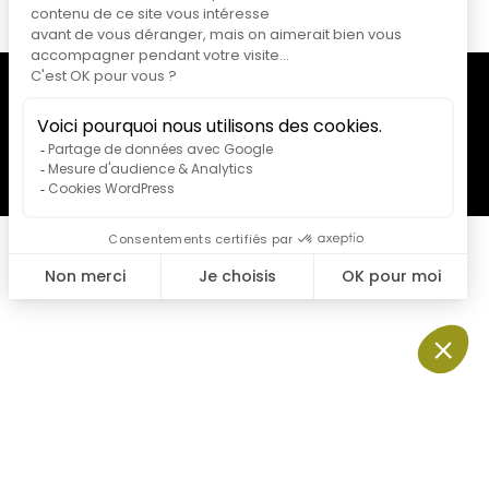
No Result
Website Carbon